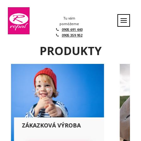
Skip
to
content
Tu vám
pomôžeme
0905 691 440
0905 359 952
PRODUKTY
NAŠA KOLEKCIA