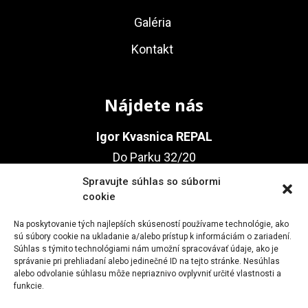
Galéria
Kontakt
Nájdete nás
Igor Kvasnica REPAL
Do Parku 32/20
010 03 Žilina
Spravujte súhlas so súbormi
cookie
Na poskytovanie tých najlepších skúseností používame technológie, ako
Kontakt
sú súbory cookie na ukladanie a/alebo prístup k informáciám o zariadení.
Súhlas s týmito technológiami nám umožní spracovávať údaje, ako je
správanie pri prehliadaní alebo jedinečné ID na tejto stránke. Nesúhlas
+421 905 359 952
alebo odvolanie súhlasu môže nepriaznivo ovplyvniť určité vlastnosti a
funkcie.
+421 905 691 440