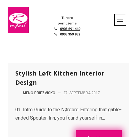
Skip
to
Home
|
Portfolio
|
Stylish Løft Kitchen Interior Design
content
Tu vám
pomôžeme
0905 691 440
0905 359 952
Stylish Løft Kitchen Interior
Design
MENO PRIEZVISKO
—
27. SEPTEMBRA 2017
01. Intro Guide to the Nørebro Entering that gable-
ended Spouter-Inn, you found yourself in...