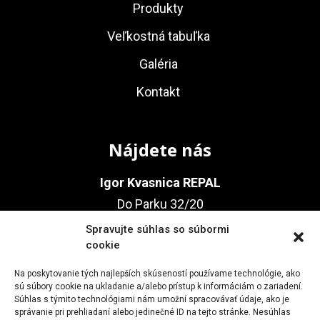
Produkty
Veľkostná tabuľka
Galéria
Kontakt
Nájdete nás
Igor Kvasnica REPAL
Do Parku 32/20
010 03 Žilina
Spravujte súhlas so súbormi
cookie
Na poskytovanie tých najlepších skúseností používame technológie, ako
Kontakt
sú súbory cookie na ukladanie a/alebo prístup k informáciám o zariadení.
Súhlas s týmito technológiami nám umožní spracovávať údaje, ako je
správanie pri prehliadaní alebo jedinečné ID na tejto stránke. Nesúhlas