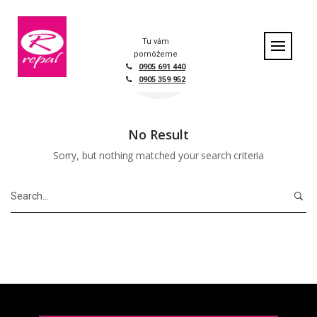
Skip
to
content
Tu vám
pomôžeme
0905 691 440
0905 359 952
No Result
Sorry, but nothing matched your search criteria
Search
for: